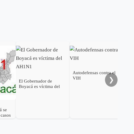
Autodefensas contra el
Con
VIH
A-H
❯
El Gobernador de
Boyacá es víctima del
AH1N1
á se
 casos