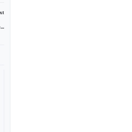
xt
..