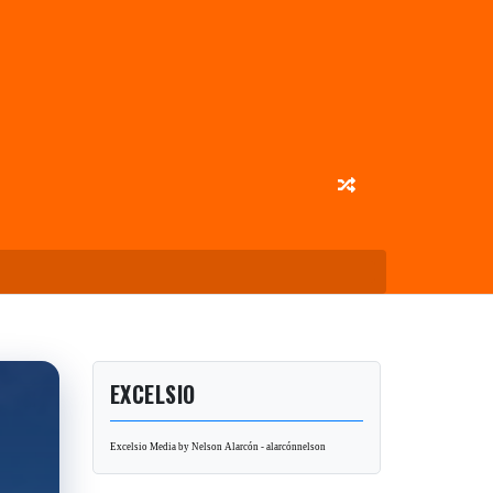
EXCELSIO
Excelsio Media by Nelson Alarcón - alarcónnelson