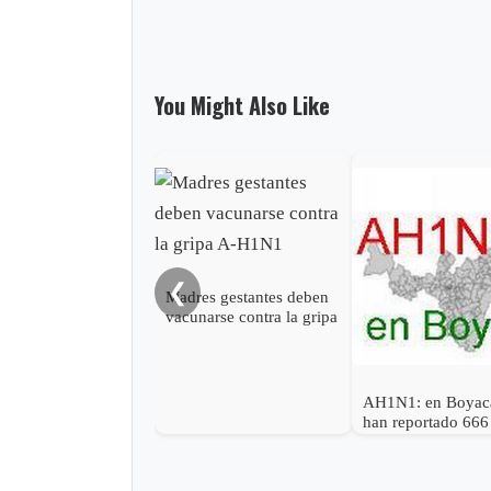
You Might Also Like
❮
Madres gestantes deben
vacunarse contra la gripa
A-H1N1
AH1N1: en Boyac
han reportado 666