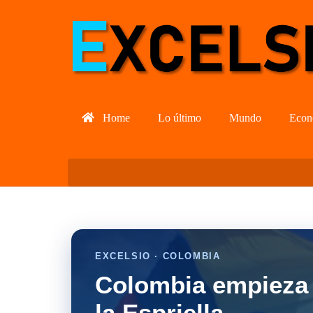
Home
Lo último
Mundo
Econ
EXCELSIO · COLOMBIA
Colombia empieza 
la Espriella