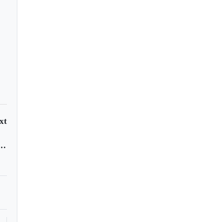
1N1 en Sogamoso
xt
iptores a Internet en Colombia