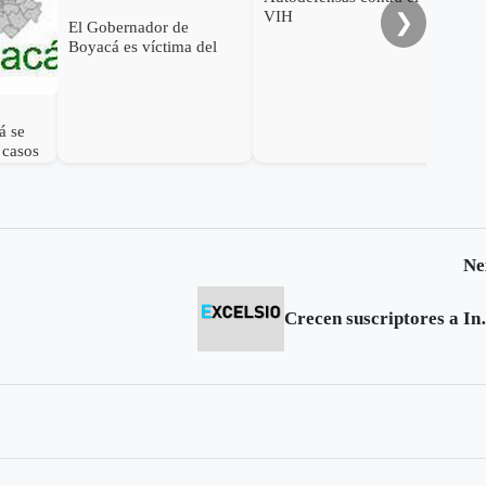
VIH
A-H
❯
El Gobernador de
Boyacá es víctima del
AH1N1
á se
 casos
Ne
Crecen suscr