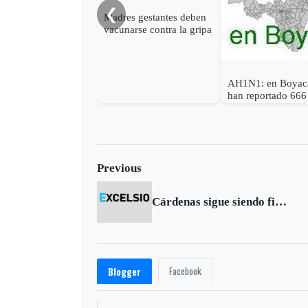
❮
Madres gestantes deben
vacunarse contra la gripa
A-H1N1
AH1N1: en Boyac
han reportado 666
Previous
Cárdenas sigue siendo figura en el Giro
Facebook
Blogger