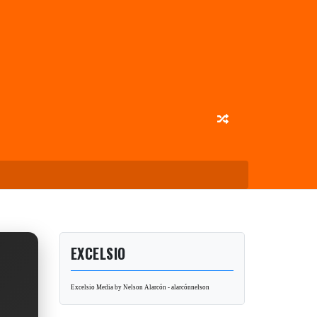
EXCELSIO
Excelsio Media by Nelson Alarcón - alarcónnelson