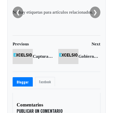
❮
❯
No hay etiquetas para artículos relacionados.
Previous
Next
Capturado homicida múltiple
Gobierno insiste en acabar con la dosis mínima
Facebook
Blogger
Comentarios
PUBLICAR UN COMENTARIO