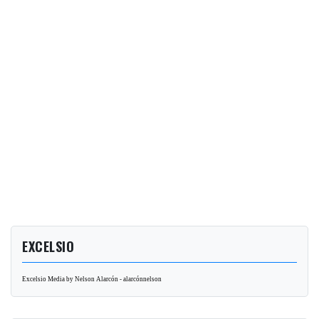
EXCELSIO
Excelsio Media by Nelson Alarcón - alarcónnelson