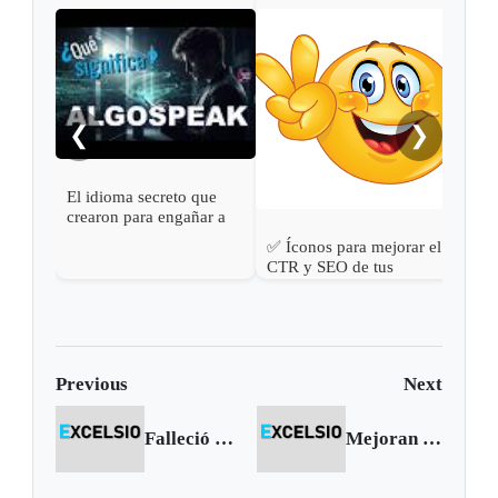
Noki
triu
❮
❯
El idioma secreto que
crearon para engañar a
los algortitmos 😂 | ¿Qué
✅ Íconos para mejorar el
significa Algospeak?
CTR y SEO de tus
publicaciones web ✏
Previous
Next
Falleció Fanny Mikey
Mejoran polideportivo del barrio Santa Martha