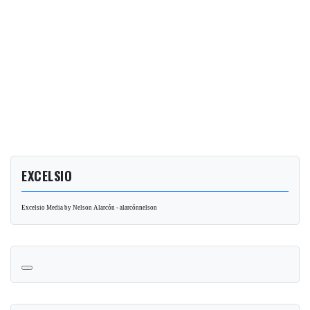
EXCELSIO
Excelsio Media by Nelson Alarcón - alarcónnelson