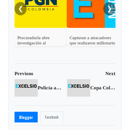
❮
❯
Procuraduría abre
Capturan a atracadores
En C
investigación al
que realizaron millonario
capt
gobernador de Boyacá
robo en Otanche
por 
por presunta
rece
participación indebida en
política
Previous
Next
Policía abrió convocatoria para auxiliares y oficiales de Policía
Copa Colombia: Boyacá Chicó listo en la siguiente fase
Facebook
Blogger