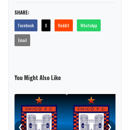
SHARE:
Facebook
X
Reddit
WhatsApp
Email
You Might Also Like
Fina
reci
❮
❯