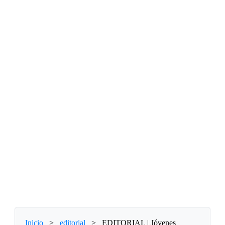
Inicio
>
editorial
>
EDITORIAL | Jóvenes