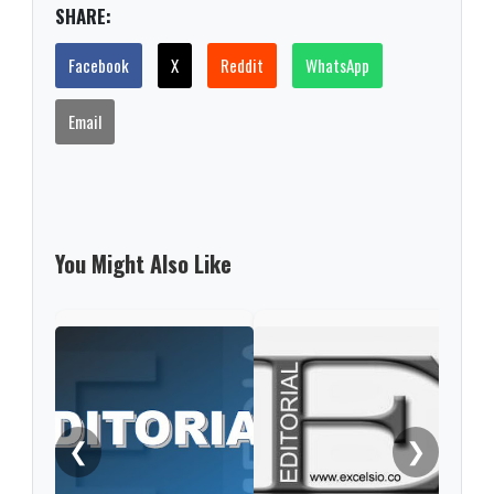
SHARE:
Facebook
X
Reddit
WhatsApp
Email
You Might Also Like
❮
❯