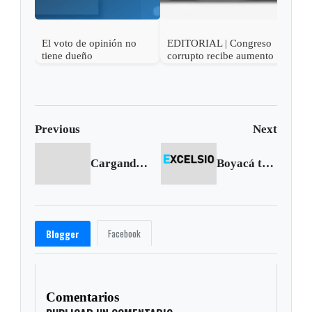
El voto de opinión no
EDITORIAL | Congreso
EDI
tiene dueño
corrupto recibe aumento
ment
de sueldo
Previous
Next
Cargando anterior...
Boyacá triunfó en el Mono Núñez
Facebook
Blogger
Comentarios