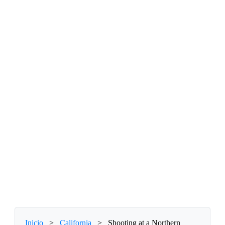
Inicio
>
California
>
Shooting at a Northern