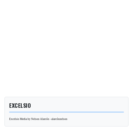
EXCELSIO
Excelsio Media by Nelson Alarcón - alarcónnelson