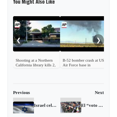
You Might Also Like
Thre
thos
birt
❮
❯
Shooting at a Northern
B-52 bomber crash at US
California library kills 2,
Air Force base in
a suspect is in custody
California kills 8
Previous
Next
Israel celebra la victoria de De La Espriella y abre la puerta al restablecimiento pleno de relaciones con Colombia
El “voto fusil”: la sombra de la coerción armada en las elecciones de Colombia