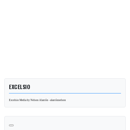
EXCELSIO
Excelsio Media by Nelson Alarcón - alarcónnelson