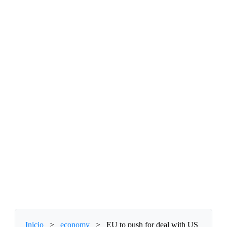
Inicio
>
economy
>
EU to push for deal with US