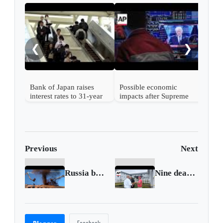
Nint
rise
from
❮
❯
Bank of Japan raises
Possible economic
interest rates to 31-year
impacts after Supreme
high
Court strikes down
Trump's tariffs
Previous
Next
Russia barrages Ukraine's west with missiles and drones
Nine deaths in fire at Massachusetts assisted living facility