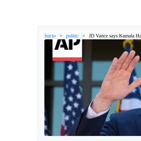
Inicio
>
politic
>
JD Vance says Kamala Harri