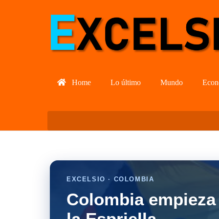
Home
Lo último
Mundo
Econ
EXCELSIO · COLOMBIA
Colombia empieza 
la Espriella