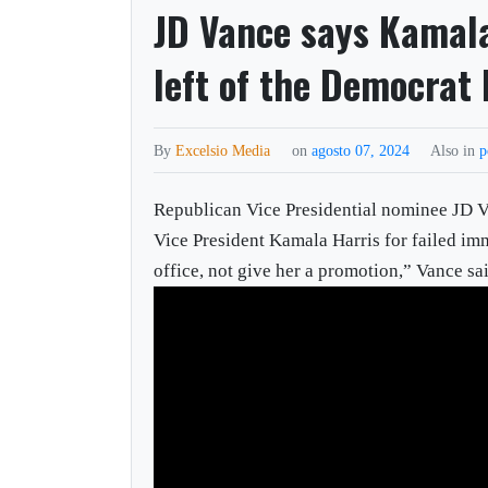
JD Vance says Kamala 
left of the Democrat 
By
Excelsio Media
on
agosto 07, 2024
Also in
p
Republican Vice Presidential nominee JD 
Vice President Kamala Harris for failed im
office, not give her a promotion,” Vance sa