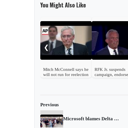
You Might Also Like
❮
Mitch McConnell says he
RFK Jr. suspends
will not run for reelection
campaign, endors
Trump
Previous
Microsoft blames Delta for struggle after Crowdstrike outage