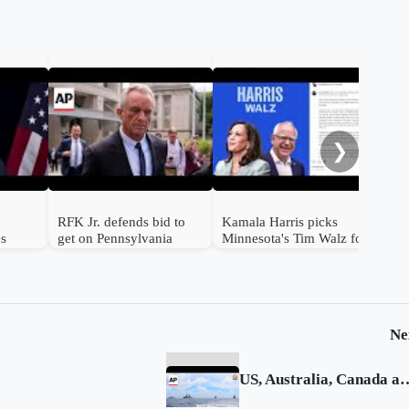
Tru
Har
unt
❯
RFK Jr. defends bid to
Kamala Harris picks
es
get on Pennsylvania
Minnesota's Tim Walz for
ballot
vice president
Ne
US, Australia, Canada and Philippines stage drills to pr