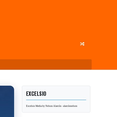
EXCELSIO
Excelsio Media by Nelson Alarcón - alarcónnelson