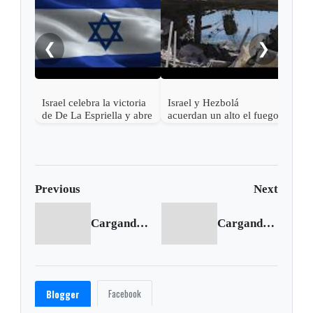
Esca
regi
bomb
❮
❯
sacu
Israel celebra la victoria
Israel y Hezbolá
de De La Espriella y abre
acuerdan un alto el fuego
la puerta al
en el Líbano
restablecimiento pleno de
relaciones con Colombia
Previous
Next
Cargando anterior...
Cargando siguiente...
Facebook
Blogger