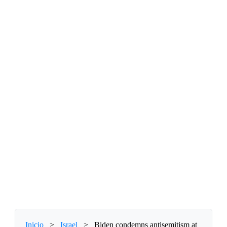
Inicio
>
Israel
>
Biden condemns antisemitism at