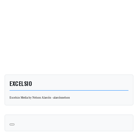
EXCELSIO
Excelsio Media by Nelson Alarcón - alarcónnelson