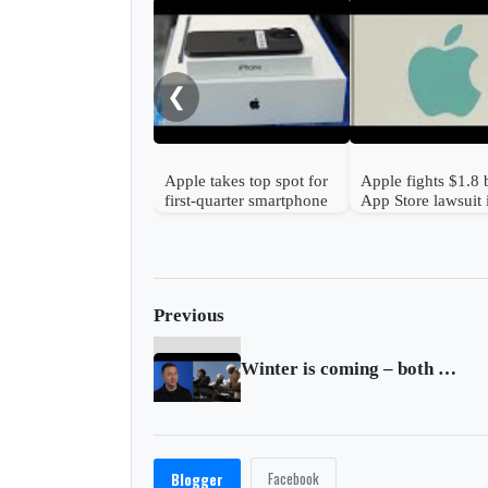
❮
Apple takes top spot for
Apple fights $1.8 b
first-quarter smartphone
App Store lawsuit
sales, data shows
class action
Previous
Winter is coming – both Ukrainian and Russian forces want to use winter
Facebook
Blogger