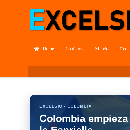
Home
Lo último
Mundo
Econ
EXCELSIO · COLOMBIA
Colombia empieza 
la Espriella