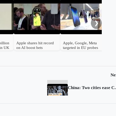
App
anti
❯
illion
Apple shares hit record
Apple, Google, Meta
 in UK
on AI boost bets
targeted in EU probes
Ne
China: Two cities e