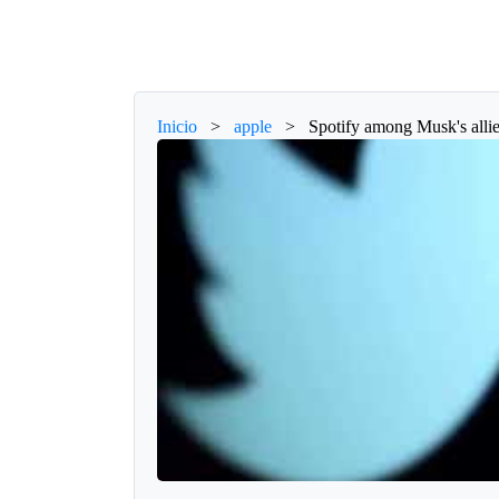
Inicio
>
apple
>
Spotify among Musk's allie