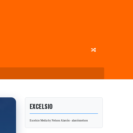
EXCELSIO
Excelsio Media by Nelson Alarcón - alarcónnelson