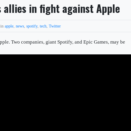
allies in fight against Apple
 in
apple
,
news
,
spotify
,
tech
,
Twitter
Apple. Two companies, giant Spotify, and Epic Games, may be