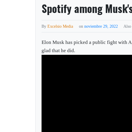
Spotify among Musk's 
By
Excelsio Media
on
noviembre 29, 2022
Also
Elon Musk has picked a public fight with 
glad that he did.