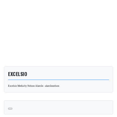
EXCELSIO
Excelsio Media by Nelson Alarcón - alarcónnelson