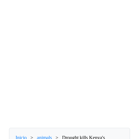
Inicio
>
animals
>
Drought kills Kenya's