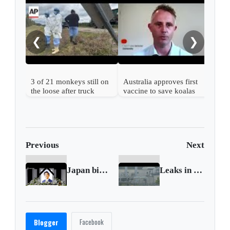
Enda
mov
from
❮
❯
3 of 21 monkeys still on
Australia approves first
the loose after truck
vaccine to save koalas
overturns in Mississippi
from chlamydia
Previous
Next
Japan bids farewell to Abe
Leaks in Russian pipelines may be 'sabotage'
Facebook
Blogger