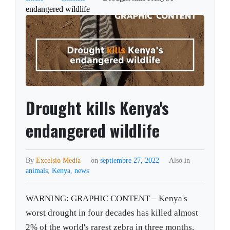
endangered wildlife
Drought kills Kenya's
endangered wildlife
By
Excelsio Media
on
septiembre 27, 2022
Also in
animals
,
Kenya
,
news
WARNING: GRAPHIC CONTENT – Kenya's
worst drought in four decades has killed almost
2% of the world's rarest zebra in three months,