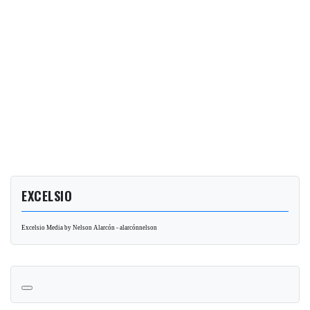
EXCELSIO
Excelsio Media by Nelson Alarcón - alarcónnelson