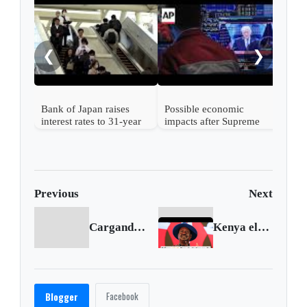
Nint
rise
from
❮
❯
Bank of Japan raises
Possible economic
interest rates to 31-year
impacts after Supreme
high
Court strikes down
Trump's tariffs
Previous
Next
Cargando anterior...
Kenya election result 'null and void' says Odinga
Facebook
Blogger