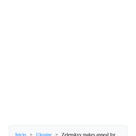
Inicio
>
Ukraine
>
Zelenskyy makes appeal for