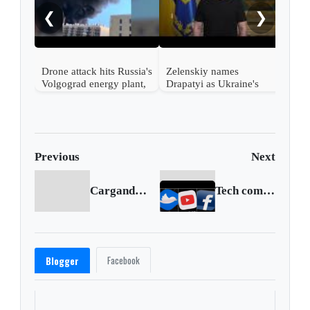
woun
❮
❯
Drone attack hits Russia's
Zelenskiy names
Volgograd energy plant,
Drapatyi as Ukraine's
governor says
commander-in-chief
Previous
Next
Cargando anterior...
Tech companies grapple with Russian propaganda
Facebook
Blogger