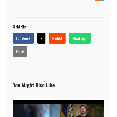
SHARE:
Facebook
X
Reddit
WhatsApp
Email
You Might Also Like
Russ
regi