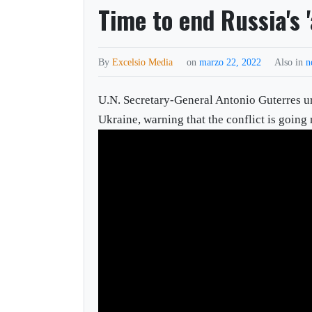
Time to end Russia's 
By
Excelsio Media
on
marzo 22, 2022
Also in
n
U.N. Secretary-General Antonio Guterres urg
Ukraine, warning that the conflict is going