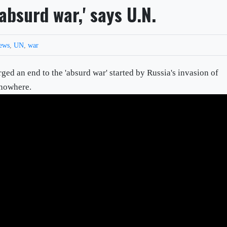
'absurd war,' says U.N.
ews
,
UN
,
war
ed an end to the 'absurd war' started by Russia's invasion of
 nowhere.