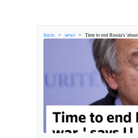
Inicio
>
news
>
Time to end Russia's 'absu