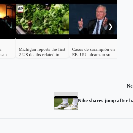
Dro
Vol
gov
❯
a
Michigan reports the first
Casos de sarampión en
usan
2 US deaths related to
EE. UU. alcanzan su
a de
cyclospora
punto más alto en 35
 graves
años debido a la baja en
la vacunación
Ne
Nike shares