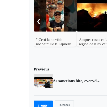
❮
"¡Cesó la horrible
Ataques rusos en l
noche!": De la Espriella
región de Kiev ca
más de una docen
muertos y desatan
incendios
Previous
As sanctions bite, everyday Russians tighten belts
Facebook
Blogger