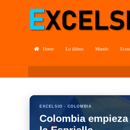
Home
Lo último
Mundo
Econ
EXCELSIO · COLOMBIA
Colombia empieza 
la Espriella