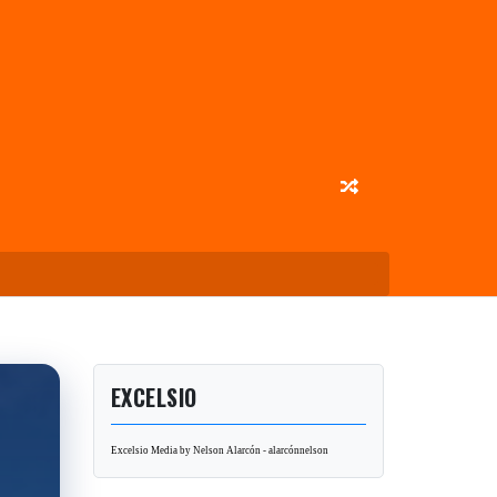
EXCELSIO
Excelsio Media by Nelson Alarcón - alarcónnelson