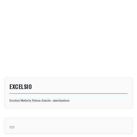
EXCELSIO
Excelsio Media by Nelson Alarcón - alarcónnelson