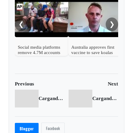
'Nev
this
rare
❮
❯
Social media platforms
Australia approves first
remove 4.7M accounts
vaccine to save koalas
after Australia children
from chlamydia
ban
Previous
Next
Cargando anterior...
Cargando siguiente...
Facebook
Blogger