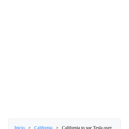
Inicio
>
California
>
California to sue Tesla over