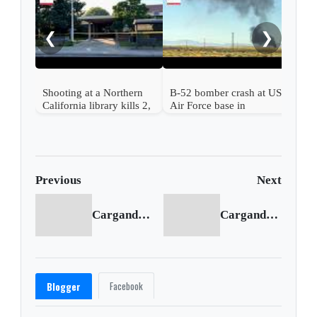
thos
birt
❮
❯
Shooting at a Northern
B-52 bomber crash at US
California library kills 2,
Air Force base in
a suspect is in custody
California kills 8
Previous
Next
Cargando anterior...
Cargando siguiente...
Facebook
Blogger