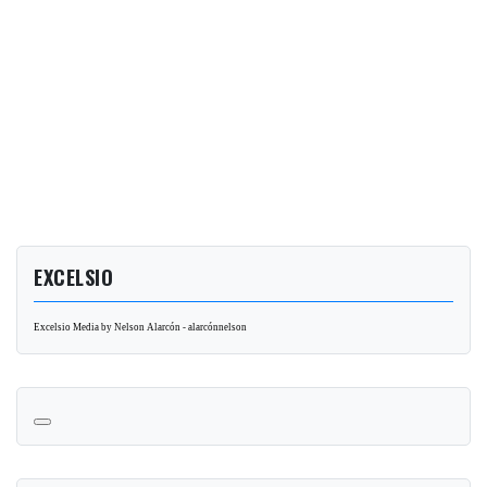
EXCELSIO
Excelsio Media by Nelson Alarcón - alarcónnelson