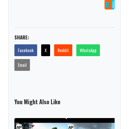
SHARE:
Facebook
X
Reddit
WhatsApp
Email
You Might Also Like
Thre