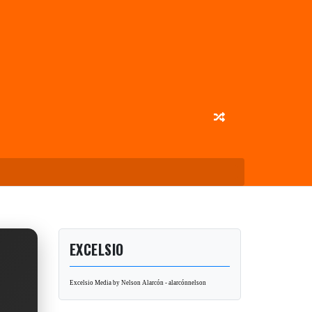
EXCELSIO
Excelsio Media by Nelson Alarcón - alarcónnelson