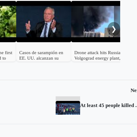
Ceu
ove
swi
❯
e first
Casos de sarampión en
Drone attack hits Russia's
d to
EE. UU. alcanzan su
Volgograd energy plant,
punto más alto en 35
governor says
años debido a la baja en
la vacunación
Ne
At least 45 peop