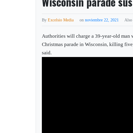
Wisconsin parade sus
By
Excelsio Media
on
noviembre 22, 2021
Also
Authorities will charge a 39-year-old man 
Christmas parade in Wisconsin, killing five,
said.