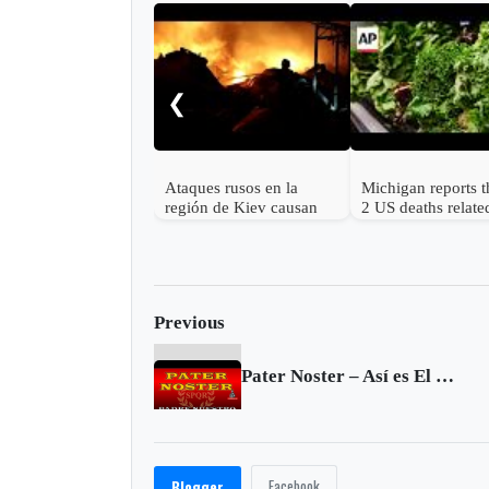
❮
Ataques rusos en la
Michigan reports th
región de Kiev causan
2 US deaths relate
más de una docena de
cyclospora
muertos y desatan graves
incendios
Previous
Pater Noster – Así es El Padre Nuestro en latín
Facebook
Blogger