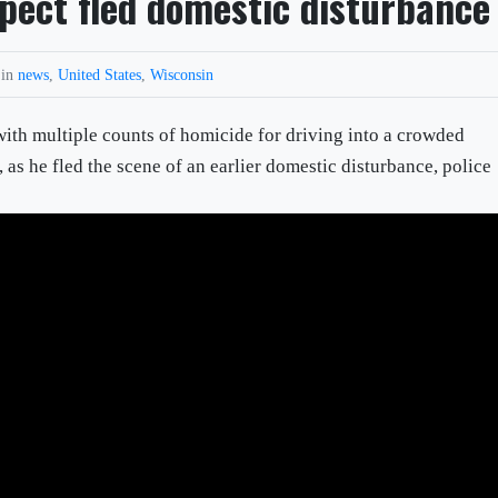
pect fled domestic disturbance
 in
news
,
United States
,
Wisconsin
with multiple counts of homicide for driving into a crowded
 as he fled the scene of an earlier domestic disturbance, police