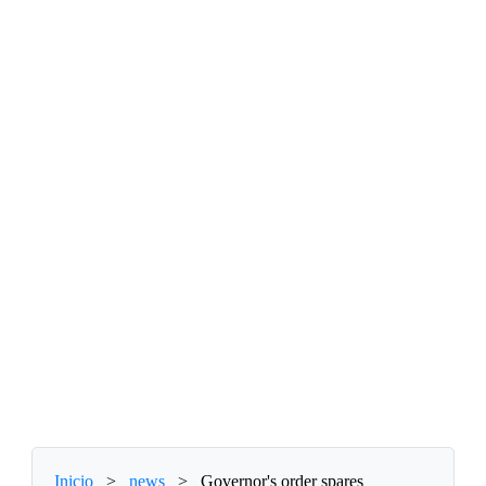
Inicio
>
news
>
Governor's order spares