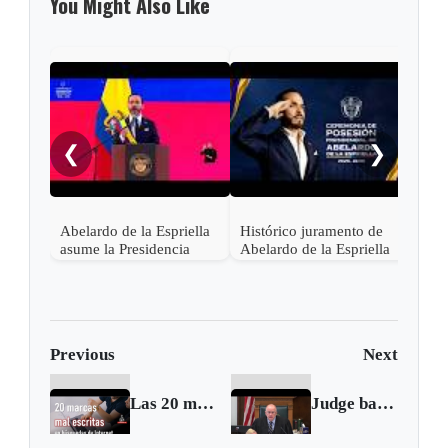
You Might Also Like
"¡Ce
noch
❮
❯
Abelardo de la Espriella
Histórico juramento de
asume la Presidencia
Abelardo de la Espriella
desde una base militar de
en Cali, el inicio de la
Cali
"Patria Milagro"
Previous
Next
Las 20 marcas más mal escritas en búsquedas de Internet
Judge bans MSNBC from Rittenhouse trial