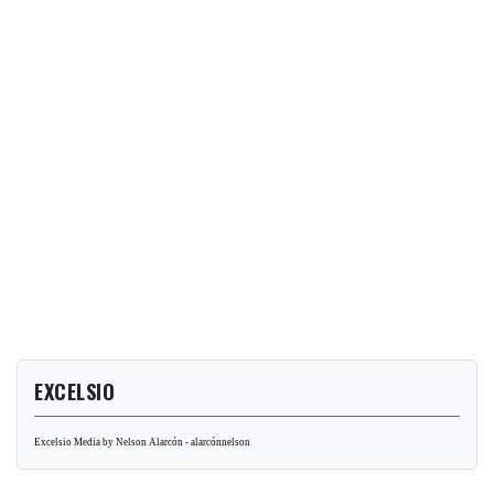
EXCELSIO
Excelsio Media by Nelson Alarcón - alarcónnelson