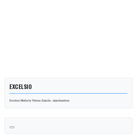
EXCELSIO
Excelsio Media by Nelson Alarcón - alarcónnelson