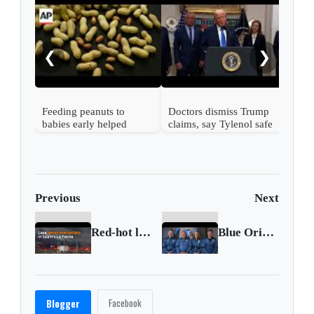
US v
aba
shot
❮
❯
Feeding peanuts to
Doctors dismiss Trump
babies early helped
claims, say Tylenol safe
60,000 kids avoid
when pregnant
allergies, study finds
Previous
Next
Red-hot lava forces evacuations in Spain's La Palma
Blue Origin ready for liftoff with William Shatner
Facebook
Blogger