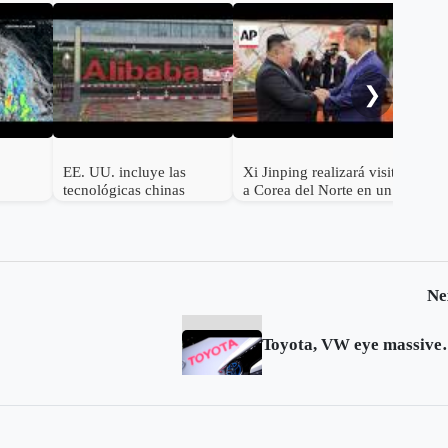
Tru
paus
riva
❯
EE. UU. incluye las
Xi Jinping realizará visita
tecnológicas chinas
a Corea del Norte en un
Alibaba, Baidu y BYD
esfuerzo por recuperar su
en su lista negra militar
influencia sobre Kim
Jong-un
Ne
Toyota, VW eye