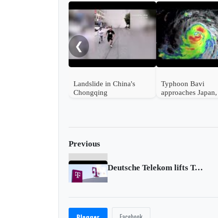
❮
Landslide in China's
Typhoon Bavi
Chongqing
approaches Japan,
Taiwan and China
Previous
Deutsche Telekom lifts T-Mobile US stake
Facebook
Blogger