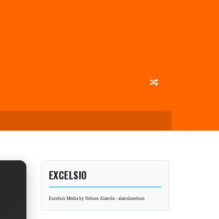
EXCELSIO
Excelsio Media by Nelson Alarcón - alarcónnelson