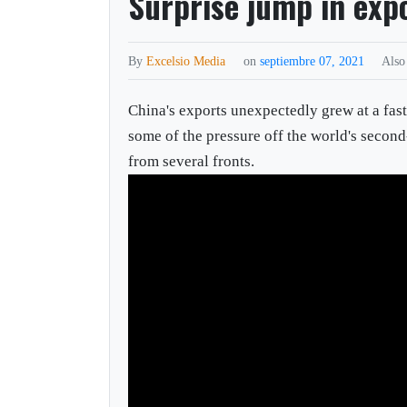
Surprise jump in exp
By
Excelsio Media
on
septiembre 07, 2021
Also
China's exports unexpectedly grew at a fas
some of the pressure off the world's secon
from several fronts.