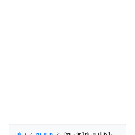
Inicio
>
economy
>
Deutsche Telekom lifts T-