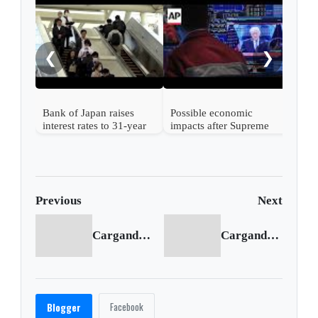
Nint
rise
from
❮
❯
Bank of Japan raises
Possible economic
interest rates to 31-year
impacts after Supreme
high
Court strikes down
Trump's tariffs
Previous
Next
Cargando anterior...
Cargando siguiente...
Facebook
Blogger