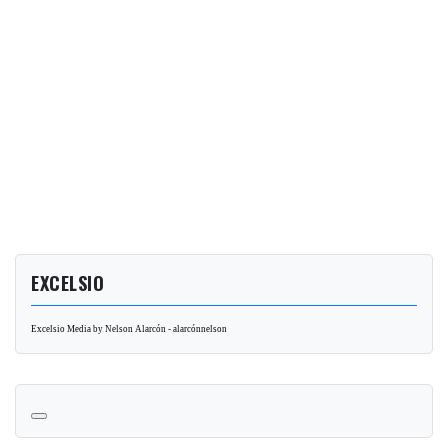
EXCELSIO
Excelsio Media by Nelson Alarcón - alarcónnelson