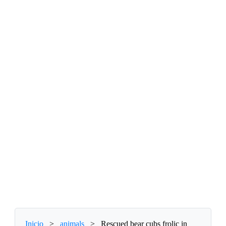
Inicio
>
animals
>
Rescued bear cubs frolic in