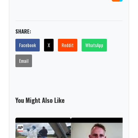
SHARE:
Facebook
X
Reddit
WhatsApp
Email
You Might Also Like
Enda
mov