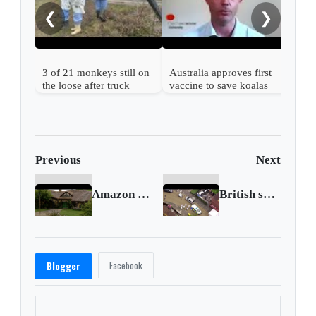
from
❮
❯
3 of 21 monkeys still on
Australia approves first
the loose after truck
vaccine to save koalas
overturns in Mississippi
from chlamydia
Previous
Next
Amazon moves Middle Earth out of New Zealand
British shooter kills five, including young girl
Facebook
Blogger