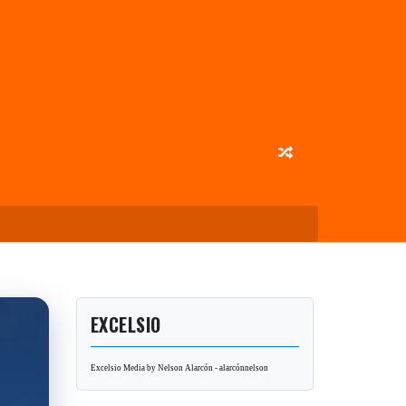
EXCELSIO
Excelsio Media by Nelson Alarcón - alarcónnelson