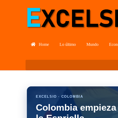
Home
Lo último
Mundo
Econ
EXCELSIO · COLOMBIA
Colombia empieza 
la Espriella