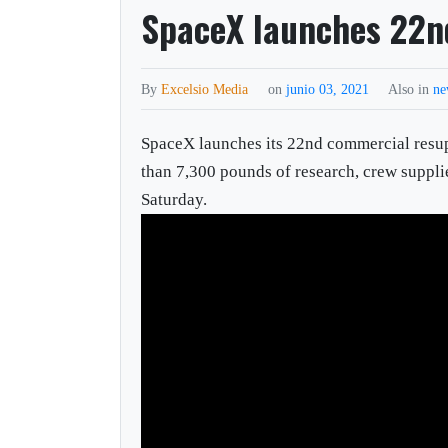
SpaceX launches 22nd
By
Excelsio Media
on
junio 03, 2021
Also in
ne
SpaceX launches its 22nd commercial resupp
than 7,300 pounds of research, crew suppli
Saturday.