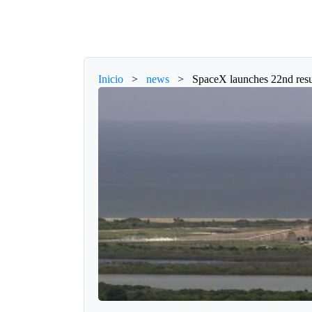
Inicio
>
news
>
SpaceX launches 22nd resu