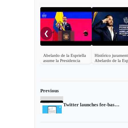
❮
Abelardo de la Espriella
Histórico juramen
asume la Presidencia
Abelardo de la Esp
desde una base militar de
en Cali, el inicio d
Cali
"Patria Milagro"
Previous
Twitter launches fee-based service to undo tweets