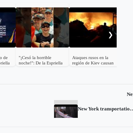
Mich
2 U
cyc
❯
to de
"¡Cesó la horrible
Ataques rusos en la
riella
noche!": De la Espriella
región de Kiev causan
e la
más de una docena de
muertos y desatan graves
incendios
Ne
New York transportation