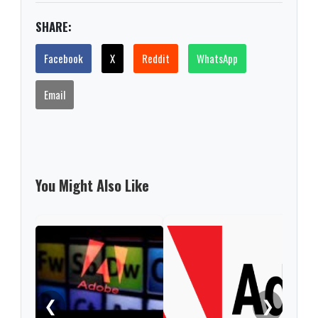
SHARE:
Facebook
X
Reddit
WhatsApp
Email
You Might Also Like
❮
❯