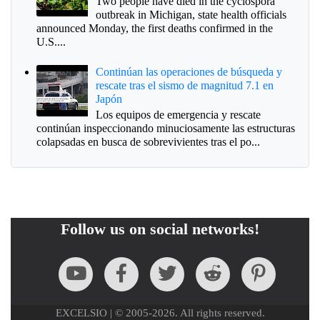
Two people have died in the cyclospora
outbreak in Michigan, state health officials
announced Monday, the first deaths confirmed in the
U.S....
Continúan las operaciones de búsqueda y
rescate tras el sismo de magnitud 7.1 en
Japón
Los equipos de emergencia y rescate
continúan inspeccionando minuciosamente las estructuras
colapsadas en busca de sobrevivientes tras el po...
Follow us on social networks!
EXCELSIO | © 2005-2026. All rights reserved.