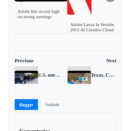
Adobe hits record high
on strong earnings
Adobe Lanza la Versión
Phot
2015 de Creative Cloud
aniv
Previous
Next
U.S. unemployment claims unexpectedly rise
Texas, California power grids pass heatwave test for now
Facebook
Blogger