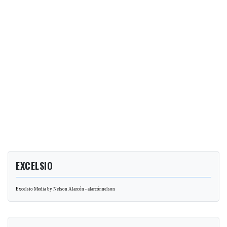
EXCELSIO
Excelsio Media by Nelson Alarcón - alarcónnelson