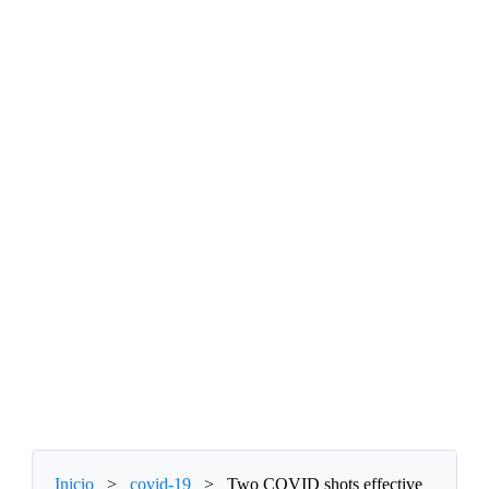
Inicio
>
covid-19
>
Two COVID shots effective