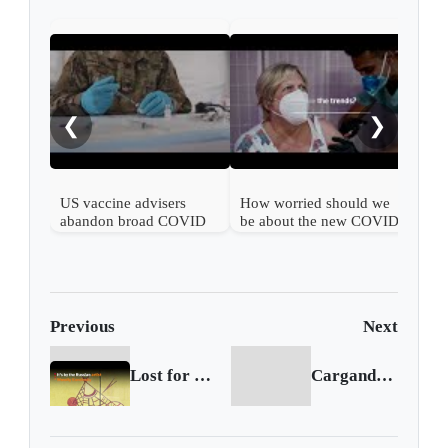
What
COV
❮
❯
US vaccine advisers
How worried should we
abandon broad COVID
be about the new COVID
shot support
wave?
Previous
Next
Lost for 70 years, Kandinsky artwork up for sale
Cargando siguiente...