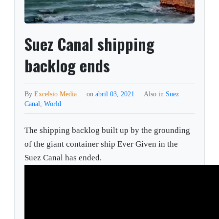
Suez Canal shipping
backlog ends
By
Excelsio Media
on
abril 03, 2021
Also in
Suez
Canal
,
World
The shipping backlog built up by the grounding
of the giant container ship Ever Given in the
Suez Canal has ended.