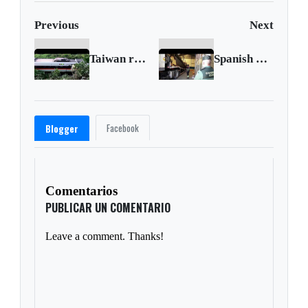
Previous
Next
Taiwan releases train crash suspect on bond
Spanish police bust 100 speedboat drug runners
Facebook
Blogger
Comentarios
PUBLICAR UN COMENTARIO
Leave a comment. Thanks!