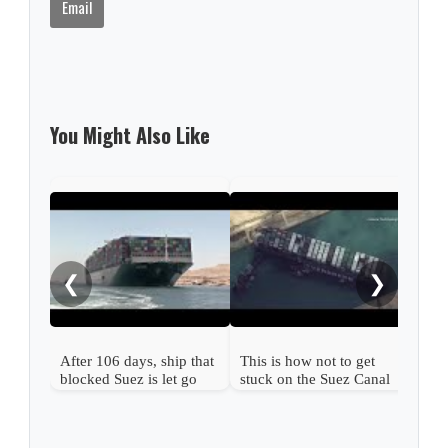
Email
You Might Also Like
Suez
back
❮
❯
After 106 days, ship that
This is how not to get
blocked Suez is let go
stuck on the Suez Canal