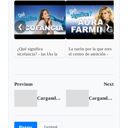
Las 
Roma
en e
❮
❯
¿Qué significa
La razón por la que eres
sicofancia? - las IAs la
el centro de atención -
usan contigo
¿Qué significa Aura
farming?
Previous
Next
Cargando anterior...
Cargando siguiente...
Facebook
Blogger