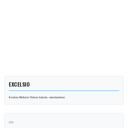
EXCELSIO
Excelsio Media by Nelson Alarcón - alarcónnelson