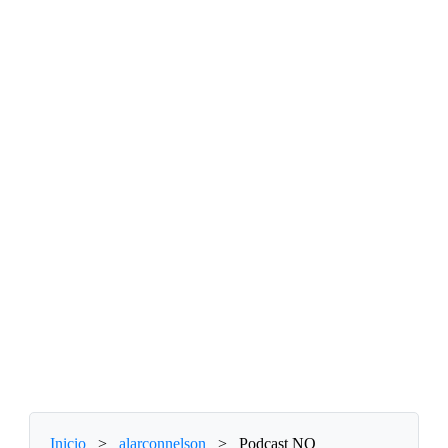
Inicio
>
alarconnelson
>
Podcast NO