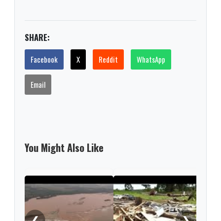
SHARE:
Facebook
X
Reddit
WhatsApp
Email
You Might Also Like
Rio 
ahea
conf
❮
❯