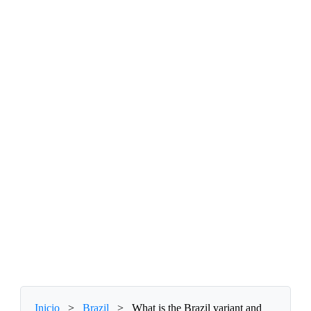
Inicio
>
Brazil
>
What is the Brazil variant and