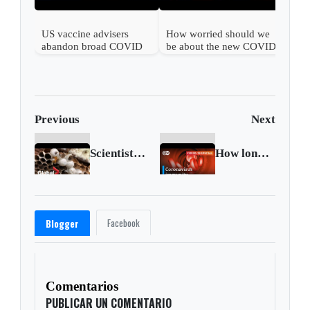
US vaccine advisers
How worried should we
abandon broad COVID
be about the new COVID
shot support
wave?
Previous
Next
Scientists analyze first "murder hornet" nest found in the US
How long does immunity against the coronavirus last?
Facebook
Blogger
Comentarios
PUBLICAR UN COMENTARIO