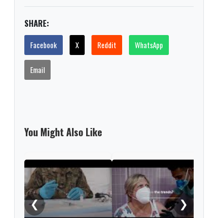
SHARE:
Facebook
X
Reddit
WhatsApp
Email
You Might Also Like
What
COV
❮
❯