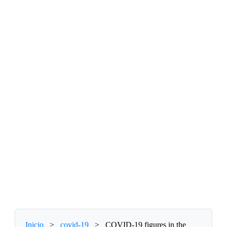
Inicio
>
covid-19
>
COVID-19 figures in the