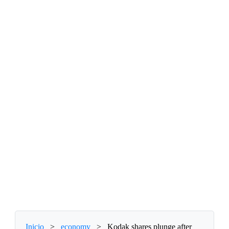
Inicio
>
economy
>
Kodak shares plunge after