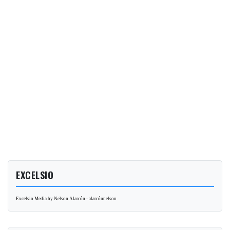
EXCELSIO
Excelsio Media by Nelson Alarcón - alarcónnelson