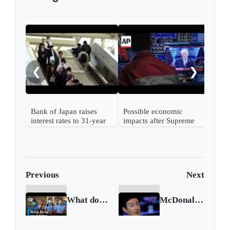
Nint
rise
from
❮
❯
Bank of Japan raises
Possible economic
interest rates to 31-year
impacts after Supreme
high
Court strikes down
Trump's tariffs
Previous
Next
What does Jimmy Lai's arrest mean for Hong Kong pro-democracy activists?
McDonald's sues former CEO over sexual relationships with employees