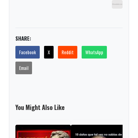
SHARE:
Facebook
X
Reddit
WhatsApp
Email
You Might Also Like
Diez