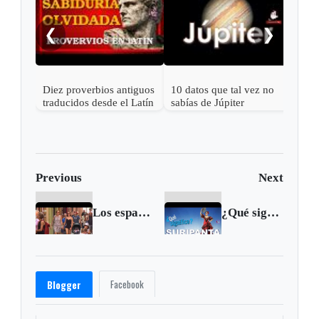
sabí
Naza
❮
❯
Diez proverbios antiguos
10 datos que tal vez no
traducidos desde el Latín
sabías de Júpiter
Previous
Next
Los españoles protestan por el exceso de turismo
¿Qué significa suripanta?
Facebook
Blogger