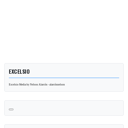
EXCELSIO
Excelsio Media by Nelson Alarcón - alarcónnelson