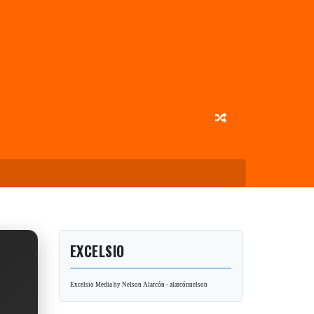
EXCELSIO
Excelsio Media by Nelson Alarcón - alarcónnelson