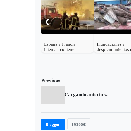
❮
España y Francia
Inundaciones y
intentan contener
desprendimientos 
devastadores incendios
tierra dejan al me
forestales mientras
muertos en India
decenas de miles
evacúan
Previous
Cargando anterior...
Facebook
Blogger