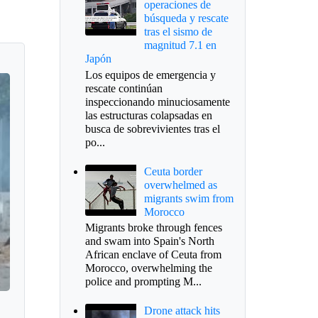
operaciones de
búsqueda y rescate
tras el sismo de
magnitud 7.1 en
Japón
Los equipos de emergencia y
rescate continúan
inspeccionando minuciosamente
las estructuras colapsadas en
busca de sobrevivientes tras el
po...
Ceuta border
overwhelmed as
migrants swim from
Morocco
Migrants broke through fences
and swam into Spain's North
African enclave of Ceuta from
Morocco, overwhelming the
police and prompting M...
Drone attack hits