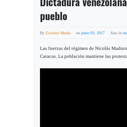
Dictadura venezolana
pueblo
By
Excelsio Media
on
junio 03, 2017
Also in
m
Las fuerzas del régimen de Nicolás Maduro 
Caracas. La población mantiene las protesta