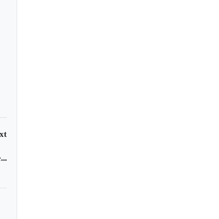
e muertos y ocho
idos en el incendio de
ería
xt
..