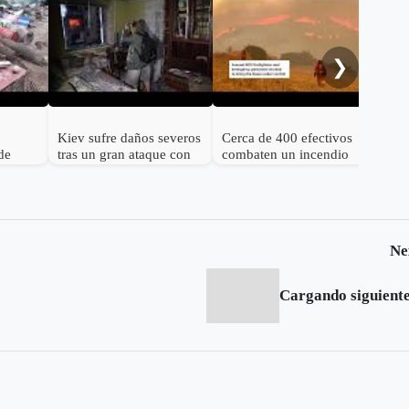
Onc
her
Alm
❯
Kiev sufre daños severos
Cerca de 400 efectivos
de
tras un gran ataque con
combaten un incendio
nos 25
misiles balísticos rusos
forestal en el norte de
España
Ne
Cargando siguiente.