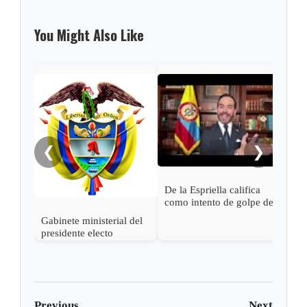
You Might Also Like
Pres
Espr
empa
Petr
❮
❯
De la Espriella califica
como intento de golpe de
estado las acciones de
Gabinete ministerial del
Petro para desconocer su
presidente electo
victoria
Abelardo de la Espriella
Previous
Next