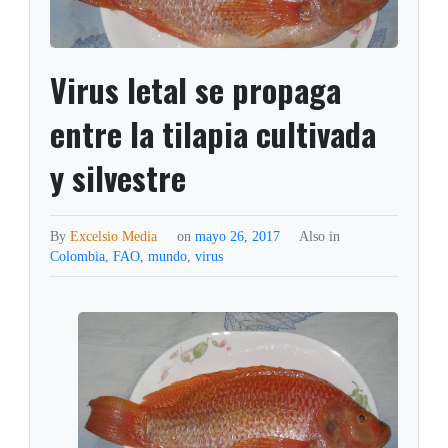
Virus letal se propaga
entre la tilapia cultivada
y silvestre
By
Excelsio Media
on
mayo 26, 2017
Also in
Colombia
,
FAO
,
mundo
,
virus