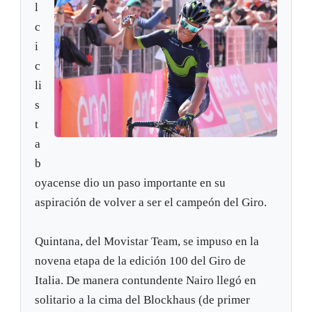
l
c
i
c
li
s
t
a
b
oyacense dio un paso importante en su
aspiración de volver a ser el campeón del Giro.
Quintana, del Movistar Team, se impuso en la
novena etapa de la edición 100 del Giro de
Italia. De manera contundente Nairo llegó en
solitario a la cima del Blockhaus (de primer