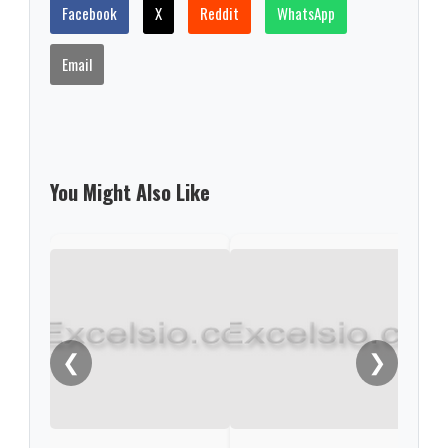
Facebook
X
Reddit
WhatsApp
Email
You Might Also Like
Nair
la n
líde
❮
❯