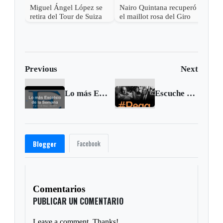
Miguel Ángel López se
Nairo Quintana recuperó
retira del Tour de Suiza
el maillot rosa del Giro
tras fuerte caída
Previous
Next
Lo más Excelsio de la Semana - 7 al 13 de mayo de 2017
Escuche a Peláez y Gardeazábal en su Pega | Mayo 15 de 2017
Facebook
Blogger
Comentarios
PUBLICAR UN COMENTARIO
Leave a comment. Thanks!