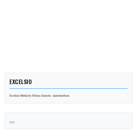
EXCELSIO
Excelsio Media by Nelson Alarcón - alarcónnelson