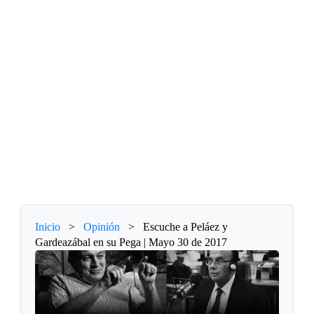
Inicio
>
Opinión
>
Escuche a Peláez y
Gardeazábal en su Pega | Mayo 30 de 2017