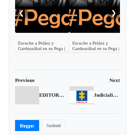
❮
❯
Escuche a Peláez y
Escuche a Peláez y
Escu
Gardeazábal en su Pega |
Gardeazábal en su Pega |
Gard
Junio 30 de 2017
Junio 29 de 2017
Juni
Previous
Next
EDITORIAL | Santos - Farc: otro incumplimiento
Judicializan a un militar por violencia sexual contra niños en Casanare
Facebook
Blogger