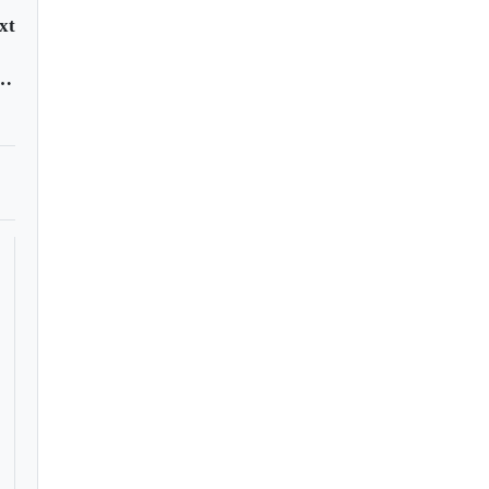
xt
ergonzar a los perpetradores, no a las víctimas: ONU