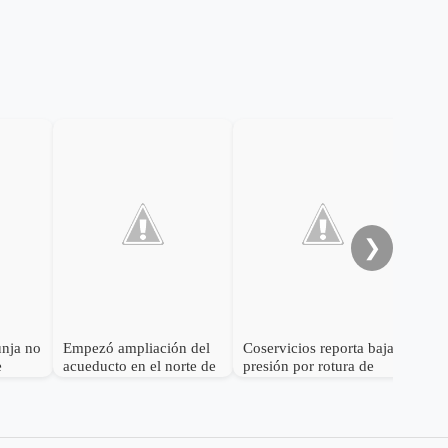
El 
baj
acu
❯
unja no
Empezó ampliación del
Coservicios reporta baja
e
acueducto en el norte de
presión por rotura de
 de
Tunja
tubo de conducción del
acueducto