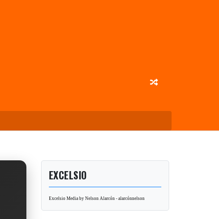
EXCELSIO
Excelsio Media by Nelson Alarcón - alarcónnelson