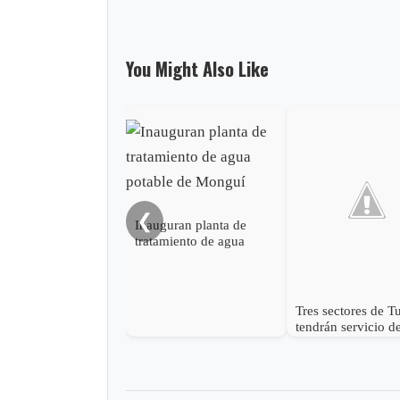
You Might Also Like
❮
Inauguran planta de
tratamiento de agua
potable de Monguí
Tres sectores de T
tendrán servicio d
acueducto este 16
febrero