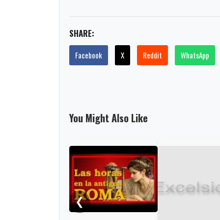
SHARE:
Facebook
X
Reddit
WhatsApp
You Might Also Like
❮