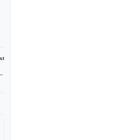
xt
r locos - videos virales