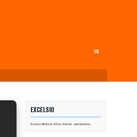
EXCELSIO
Excelsio Media by Nelson Alarcón - alarcónnelson