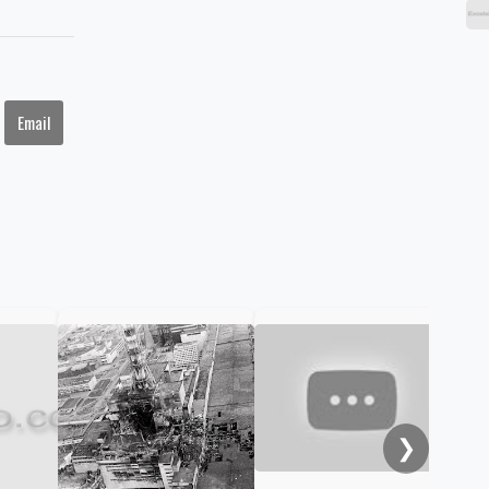
Email
Apo
Gue
Cap
❯