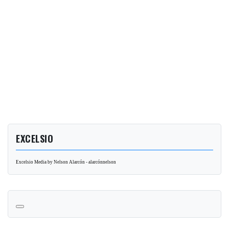
EXCELSIO
Excelsio Media by Nelson Alarcón - alarcónnelson