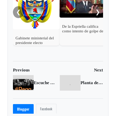
empa
Petr
❮
❯
De la Espriella califica
como intento de golpe de
estado las acciones de
Gabinete ministerial del
Petro para desconocer su
presidente electo
victoria
Abelardo de la Espriella
Previous
Next
Escuche a Peláez y Gardeazábal en su Pega | Enero 16 de 2017
Planta de Gerdau Diaco en Tuta gana premio por eficiencia en manejo de residuos
Facebook
Blogger