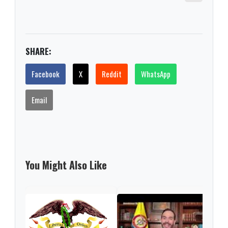
SHARE:
Facebook
X
Reddit
WhatsApp
Email
You Might Also Like
Pres
Espr