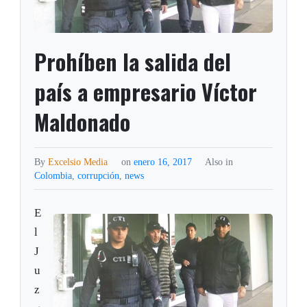
Prohíben la salida del
país a empresario Víctor
Maldonado
By
Excelsio Media
on
enero 16, 2017
Also in
Colombia
,
corrupción
,
news
E
l
J
u
z