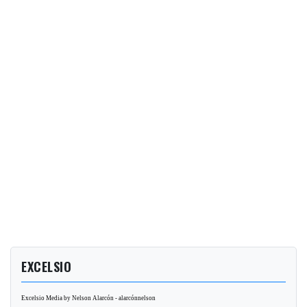
EXCELSIO
Excelsio Media by Nelson Alarcón - alarcónnelson