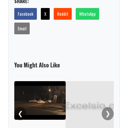
SHARE:
Facebook
X
Reddit
WhatsApp
Email
You Might Also Like
❮
❯