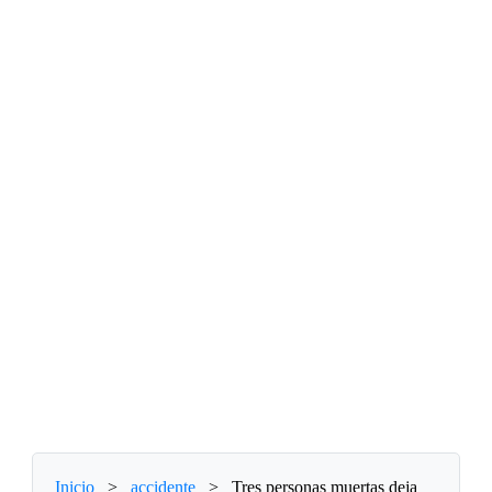
Inicio
>
accidente
>
Tres personas muertas deja