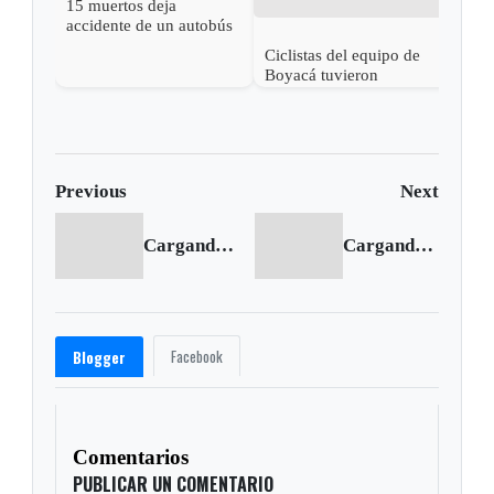
15 muertos deja
accidente de un autobús
en Argentina
Ciclistas del equipo de
Acci
Boyacá tuvieron
deja
aparatoso accidente
mue
Previous
Next
Cargando anterior...
Cargando siguiente...
Facebook
Blogger
Comentarios
PUBLICAR UN COMENTARIO