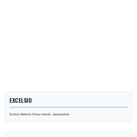
EXCELSIO
Excelsio Media by Nelson Alarcón - alarcónnelson