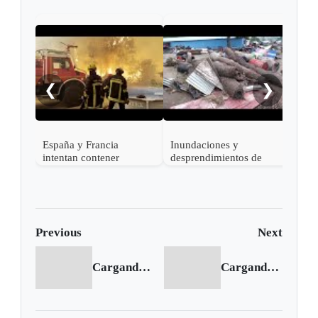
Kiev
tras
misi
❮
❯
España y Francia
Inundaciones y
intentan contener
desprendimientos de
devastadores incendios
tierra dejan al menos 25
forestales mientras
muertos en India
decenas de miles
evacúan
Previous
Next
Cargando anterior...
Cargando siguiente...