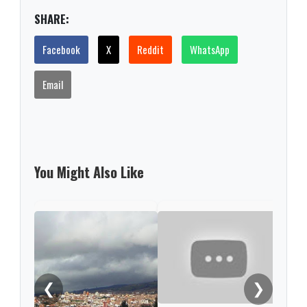
SHARE:
Facebook
X
Reddit
WhatsApp
Email
You Might Also Like
En T
Refu
víct
intr
❮
❯