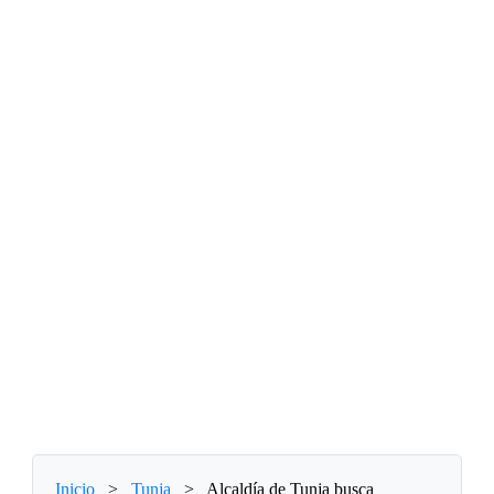
Inicio
>
Tunja
>
Alcaldía de Tunja busca