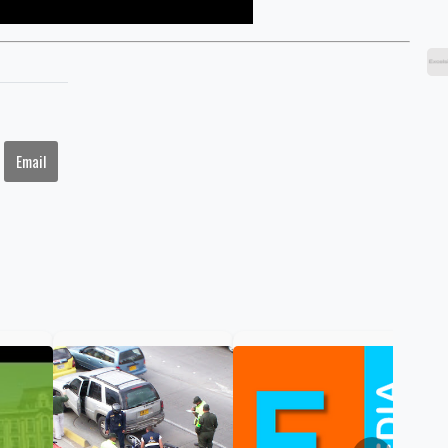
Email
Col
nue
Pár