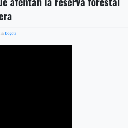
e afentan la reserva forestal
era
 in
Bogotá