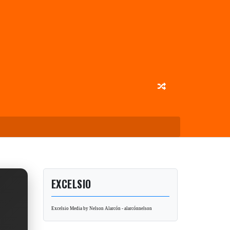
EXCELSIO
Excelsio Media by Nelson Alarcón - alarcónnelson