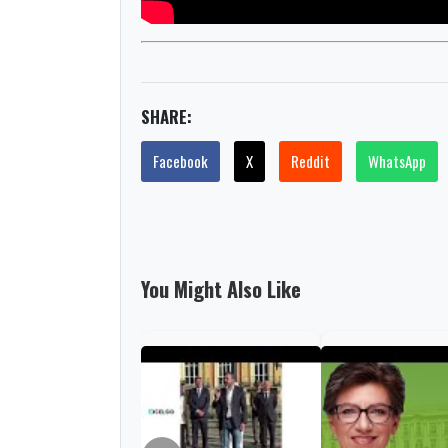
SHARE:
Facebook
X
Reddit
WhatsApp
You Might Also Like