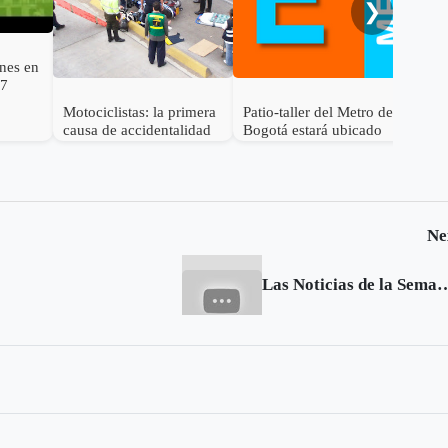
❯
ones en
27
Motociclistas: la primera
Patio-taller del Metro de
a
causa de accidentalidad
Bogotá estará ubicado
en Bogotá
dentro de la ciudad
Ne
Las Noticias de la Semana en Excelsio - Sep