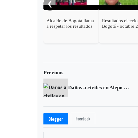
❮
Alcalde de Bogotá llama
Resultados elecci
a respetar los resultados
Bogotá - octubre 
electorales y a votar
2019 - CLAUDIA
masivamente
LÓPEZ es la nuev
alcaldesa
Previous
Daños a civiles en Alepo podrían constituir crímenes de guerra: Ban ki-moon
Facebook
Blogger