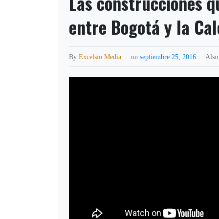
Las construcciones qu
entre Bogotá y la Cal
By
Excelsio Media
on
septiembre 25, 2016
Also