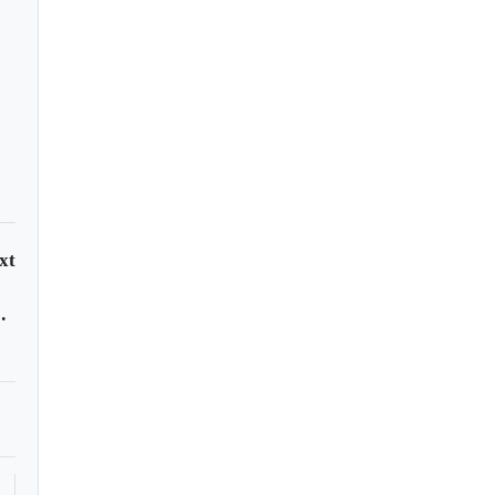
xt
tiembre 18 al 24 de 2016