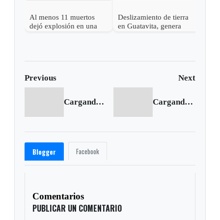
Al menos 11 muertos
Deslizamiento de tierra
dejó explosión en una
en Guatavita, genera
mina de Cucunubá,
riesgo de represamiento
Cundinamarca
Previous
Next
Cargando anterior...
Cargando siguiente...
Facebook
Blogger
Comentarios
PUBLICAR UN COMENTARIO