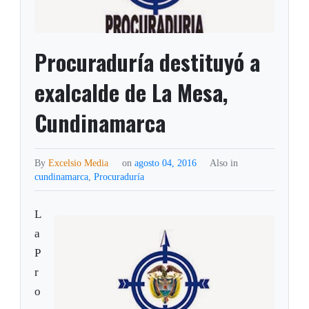
Procuraduría destituyó a
exalcalde de La Mesa,
Cundinamarca
By
Excelsio Media
on
agosto 04, 2016
Also in
cundinamarca
,
Procuraduría
L
a
P
r
o