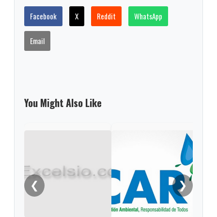
Facebook
X
Reddit
WhatsApp
Email
You Might Also Like
Desa
micr
deli
Cun
❮
❯