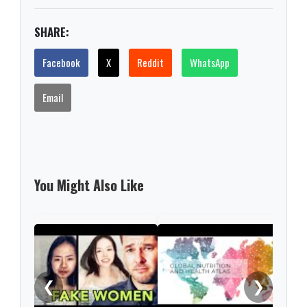
SHARE:
Facebook
X
Reddit
WhatsApp
Email
You Might Also Like
Pate
Padr
❮
❯