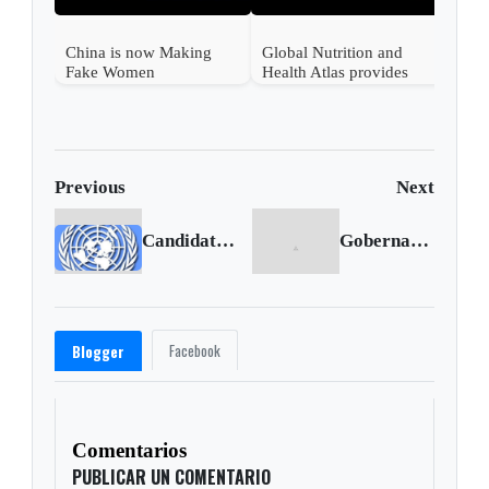
China is now Making
Global Nutrition and
Fake Women
Health Atlas provides
World diet−related health
data
Previous
Next
Candidatos a nuevo Secretario General inician diálogos informales en la ONU
Gobernador designó alcalde encargado para Santana
Facebook
Blogger
Comentarios
PUBLICAR UN COMENTARIO