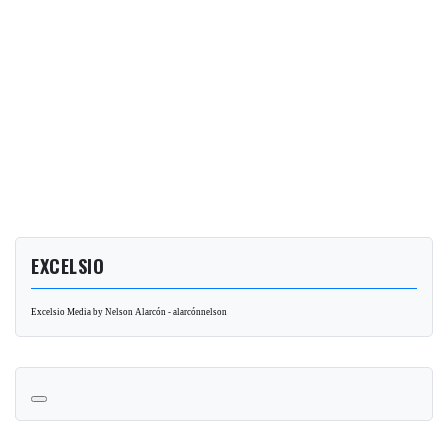
EXCELSIO
Excelsio Media by Nelson Alarcón - alarcónnelson