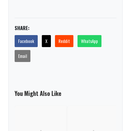
SHARE:
Facebook
X
Reddit
WhatsApp
Email
You Might Also Like
Del 
acep