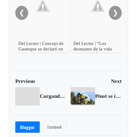
❮
❯
Del Lector | Concejo de
Del Lector | “Los
Guateque se declaró en
desmanes de la vida
oposición
privada de Álvaro Uribe”
Previous
Next
Cargando anterior...
Pinot se impuso en la tercera etapa de Romandie, Quintana sigue siendo líder
Facebook
Blogger