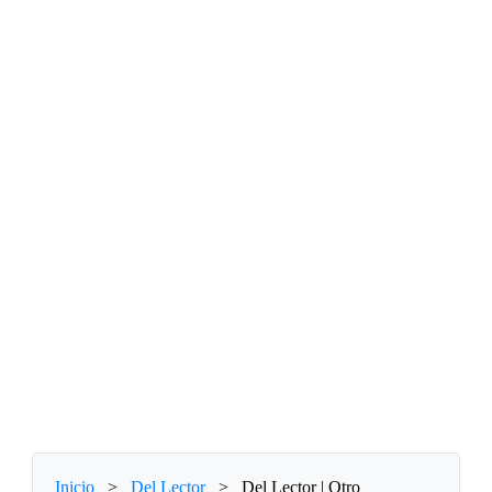
Inicio
>
Del Lector
>
Del Lector | Otro