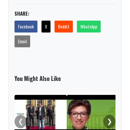
SHARE:
Facebook
X
Reddit
WhatsApp
Email
You Might Also Like
Moto
caus
en 
❮
❯