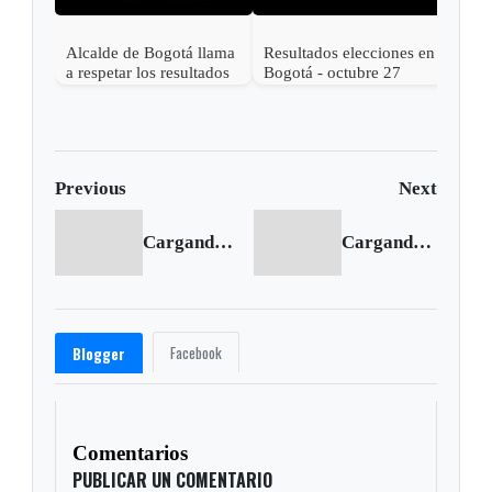
Alcalde de Bogotá llama
Resultados elecciones en
a respetar los resultados
Bogotá - octubre 27
electorales y a votar
2019 - CLAUDIA
masivamente
LÓPEZ es la nueva
alcaldesa
Previous
Next
Cargando anterior...
Cargando siguiente...
Facebook
Blogger
Comentarios
PUBLICAR UN COMENTARIO