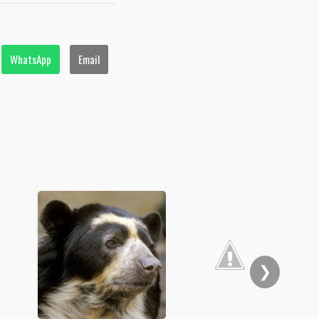
WhatsApp
Email
Res
ele
con
❯