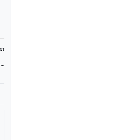
xt
..