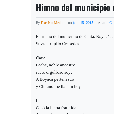
Himno del municipio 
By
Excelsio Media
on
julio 15, 2015
Also in
Ch
El himno del municipio de Chita, Boyacá, e
Silvio Trujillo Céspedes.
Coro
Lache, noble ancestro
ruco, orgulloso soy;
A Boyacá pertenezco
y Chitano me llaman hoy
I
Cesó la lucha fraticida