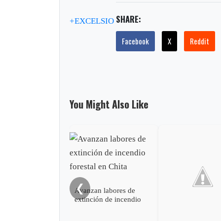
SHARE:
+EXCELSIO
Facebook
X
Reddit
You Might Also Like
❮
Avanzan labores de
extinción de incendio
forestal en Chita