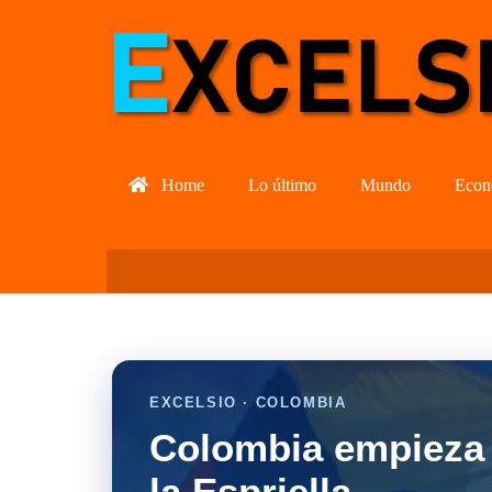
Home
Lo último
Mundo
Econ
EXCELSIO · COLOMBIA
Colombia empieza 
la Espriella