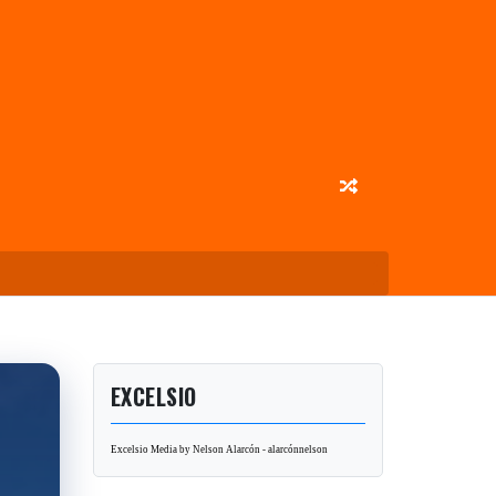
EXCELSIO
Excelsio Media by Nelson Alarcón - alarcónnelson