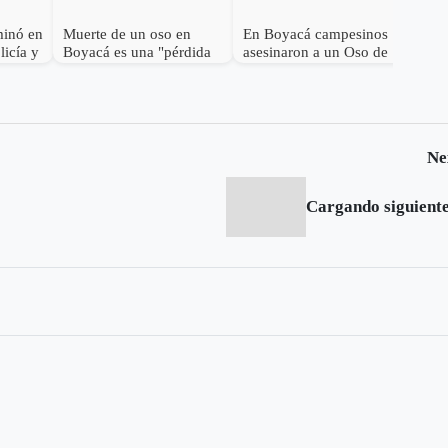
minó en
Muerte de un oso en
En Boyacá campesinos
licía y
Boyacá es una "pérdida
asesinaron a un Oso de
rto
irreparable para la
Anteojos
biodiversidad":
MinAmbiente
Ne
Cargando siguiente.