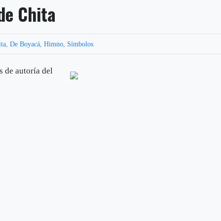
de Chita
ita
,
De Boyacá
,
Himno
,
Símbolos
s de autoría del